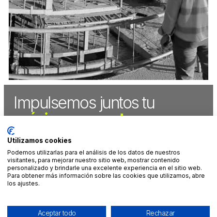
Impulsemos juntos tu
próximo proyecto.
Empecemos hoy.
Utilizamos cookies
Podemos utilizarlas para el análisis de los datos de nuestros
CONTÁCTANOS
visitantes, para mejorar nuestro sitio web, mostrar contenido
personalizado y brindarle una excelente experiencia en el sitio web.
Para obtener más información sobre las cookies que utilizamos, abre
MADRID
CANCÚN
LINKEDIN
AVISO LEGAL
los ajustes.
+34 912 900
+52 998 313
INSTAGRAM
POLÍTICA DE
302
7801
FACEBOOK
CALIDAD Y
Calle Serrano
NID® Puerto
YOUTUBE
MEDIO
45, 1
Cancún
AMBIENTE
Aceptar todo
Rechazar