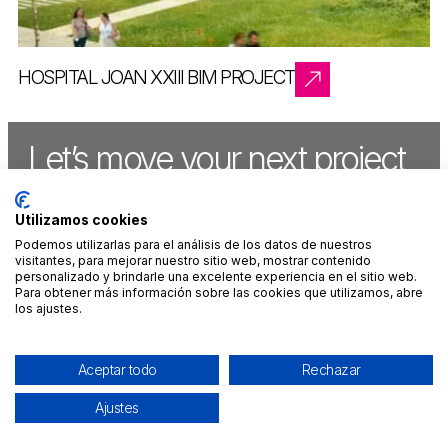
HOSPITAL JOAN XXIII BIM PROJECT
Let’s move your next project
forward,
together
.
Utilizamos cookies
Podemos utilizarlas para el análisis de los datos de nuestros
visitantes, para mejorar nuestro sitio web, mostrar contenido
CONTACT US
personalizado y brindarle una excelente experiencia en el sitio web.
Para obtener más información sobre las cookies que utilizamos, abre
los ajustes.
MADRID
CANCÚN
LINKEDIN
LEGAL NOTICE
+34 912 900
+52 998 313
INSTAGRAM
PRIVACY AND
302
7801
FACEBOOK
ENVIRONMENTAL
Calle Serrano
NID® Puerto
YOUTUBE
POLICY
Aceptar todo
Rechazar
45, 1
Cancún
COOKIE
info@impargrupo.com
infomx@impargrupo.com
POLICY
Ajustes